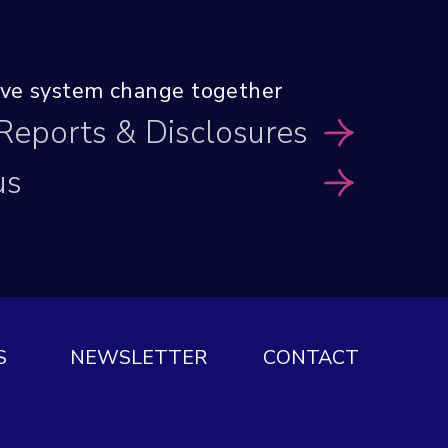
tive system
change together
 Reports
& Disclosures
us
S
NEWSLETTER
CONTACT