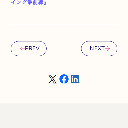
イング最前線
』
PREV
NEXT