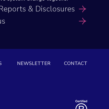
 Reports
& Disclosures
us
S
NEWSLETTER
CONTACT