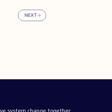
NEXT
tive system
change together