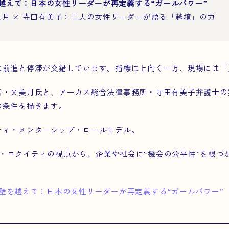
越えて：日本の女性リーダーが再定義する“ガールパワー”
 | 文美月 × 寺田有美子：二人の女性リーダーが語る「越境」の力
は前進と停滞が交錯しています。指標は上向く一方、現場には「
者・文美月氏と、アーカス総合法律事務所・寺田有美子弁護士の
の条件を描きます。
ティ・メンターシップ・ロールモデル。
ルネス・エクイティの視点から、企業や社会に“機会の公平性”を根
壁を越えて：日本の女性リーダーが再定義する“ガールパワー”