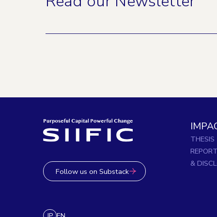
Read our Newsletter
IMPA
THESIS
REPOR
& DISC
Follow us on Substack
JP
EN